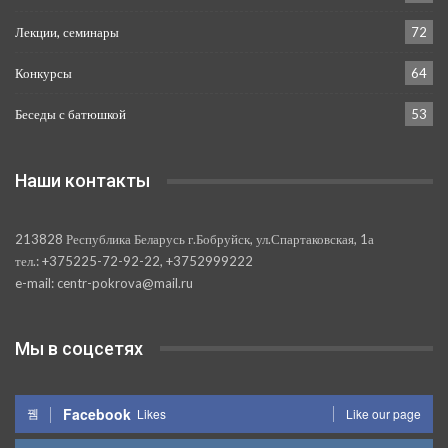
Лекции, семинары
72
Конкурсы
64
Беседы с батюшкой
53
Наши контакты
213828 Республика Беларусь г.Бобруйск, ул.Спартаковская, 1а
тел.: +375225-72-92-22, +3752999222
e-mail: centr-pokrova@mail.ru
Мы в соцсетях
Facebook
Likes
Like our page