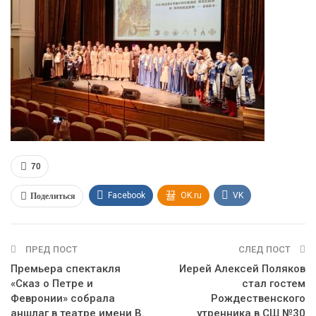
70
Поделиться
Facebook
OK.ru
VK
Twitter
WhatsApp
ПРЕД ПОСТ
СЛЕД ПОСТ
Премьера спектакля
Иерей Алексей Поляков
«Сказ о Петре и
стал гостем
Февронии» собрала
Рождественского
аншлаг в театре имени В.
утренника в СШ №30