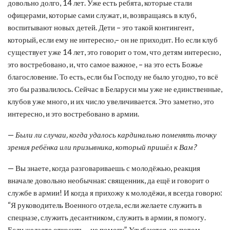
довольно долго, 14 лет. Уже есть ребята, которые стали
офицерами, которые сами служат, и, возвращаясь в клуб,
воспитывают новых детей. Дети – это такой контингент,
который, если ему не интересно,– он не приходит. Но если клуб
существует уже 14 лет, это говорит о том, что детям интересно,
это востребовано, и, что самое важное, – на это есть Божье
благословение. То есть, если бы Господу не было угодно, то всё
это бы развалилось. Сейчас в Беларуси мы уже не единственные,
клубов уже много, и их число увеличивается. Это заметно, это
интересно, и это востребовано в армии.
—
Были ли случаи, когда удалось кардинально поменять точку
зрения ребёнка или призывника, который пришёл к Вам?
— Вы знаете, когда разговариваешь с молодёжью, реакция
вначале довольно необычная: священник, да ещё и говорит о
службе в армии! И когда я прихожу к молодёжи, я всегда говорю:
“Я руководитель Военного отдела, если желаете служить в
спецназе, служить десантником, служить в армии, я помогу.
Если желаете откосить – не помогу”. Улыбаются, но потом