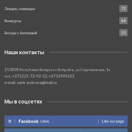
Лекции, семинары
72
Конкурсы
64
Беседы с батюшкой
53
Наши контакты
213828 Республика Беларусь г.Бобруйск, ул.Спартаковская, 1а
тел.: +375225-72-92-22, +3752999222
e-mail: centr-pokrova@mail.ru
Мы в соцсетях
Facebook
Likes
Like our page