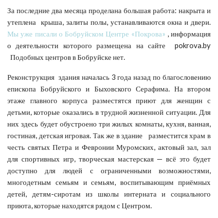
За последние два месяца проделана большая работа: накрыта и
утеплена крыша, залиты полы, устанавливаются окна и двери.
Мы уже писали о Бобруйском Центре «Покрова»
, информация
о деятельности которого размещена на сайте pokrova.by
Подобных центров в Бобруйске нет.
Реконструкция здания началась 3 года назад по благословению
епископа Бобруйского и Быховского Серафима. На втором
этаже главного корпуса разместятся приют для женщин с
детьми, которые оказались в трудной жизненной ситуации. Для
них здесь будет обустроено три жилых комнаты, кухня, ванная,
гостиная, детская игровая. Так же в здание разместится храм в
честь святых Петра и Февронии Муромских, актовый зал, зал
для спортивных игр, творческая мастерская — всё это будет
доступно для людей с ограниченными возможностями,
многодетным семьям и семьям, воспитывающим приёмных
детей, детям-сиротам из школы интерната и социального
приюта, которые находятся рядом с Центром.