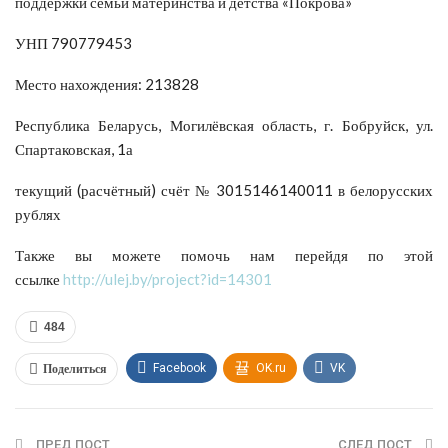
поддержки семьи материнства и детства «Покрова»
УНП 790779453
Место нахождения: 213828
Республика Беларусь, Могилёвская область, г. Бобруйск, ул.
Спартаковская, 1а
текущий (расчётный) счёт № 3015146140011 в белорусских
рублях
Также вы можете помочь нам перейдя по этой
ссылке
http://ulej.by/project?id=14301
484
Поделиться
Facebook
OK.ru
VK
Twitter
WhatsApp
ПРЕД ПОСТ
СЛЕД ПОСТ